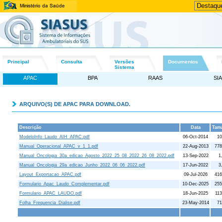
Principal
Consulta
Versões
Documentos
Sistema
APAC
BPA
RAAS
SIA
ARQUIVO(S) DE APAC PARA DOWNLOAD.
Descrição
Data
Tam
ModeloInfo_Laudo_AIH_APAC.pdf
06-Oct-2014
10
Manual_Operacional_APAC_v_1_1.pdf
22-Aug-2013
778
Manual_Oncologia_30a_edicao_Agosto_2022_25_08_2022_26_08_2022.pdf
13-Sep-2022
1
Manual_Oncologia_29a_edicao_Junho_2022_06_06_2022.pdf
17-Jun-2022
3
Layout_Exportacao_APAC.pdf
09-Jul-2026
416
Formulario_Apac_Laudo_Complementar.pdf
10-Dec-2025
255
Formulario_APAC_LAUDO.pdf
18-Jun-2025
113
Folha_Frequencia_Dialise.pdf
23-May-2014
71